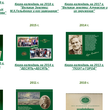
 г.
Книга-календарь на 2018 г.
Книга-календарь на 2017 г.
"Великие Земляки:
"Великие земляки: Алчевские и
ых
М.Х.Гельферих и его завещание"
их окружение"
ова"
2015 г.
2014 г.
 г.
Книга-календарь на 2014 г.
Книга-календарь на 2013 г.
а
"ДЕСЯТЬ+ДЕСЯТЬ"
"ПОЭТ и ГОРОД"
2011 г.
2010 г.