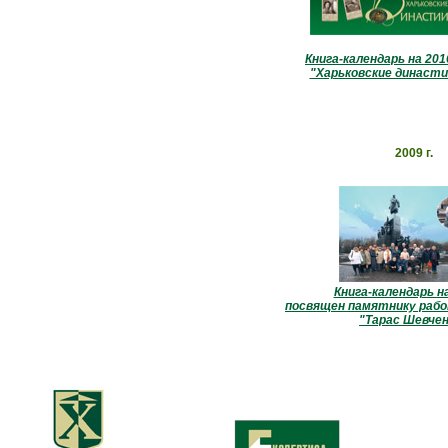
Книга-календарь на 2016
"Харьковские династи
2009 г.
Книга-календарь на
посвящен памятнику раб
"Тарас Шевчен