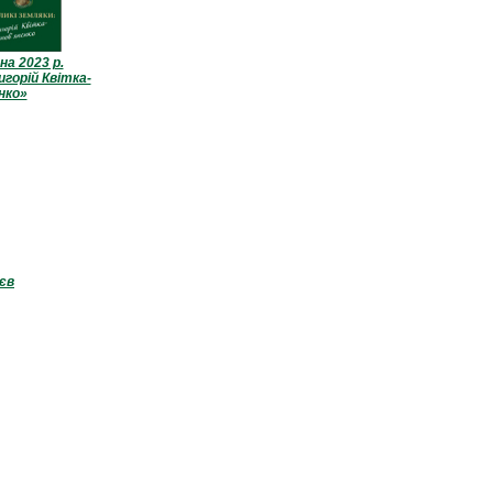
на 2023 р.
игорій Квітка-
нко»
ьєв