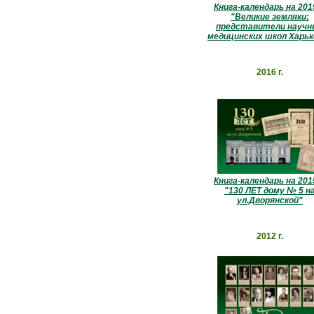
Книга-календарь на 2019
"Великие земляки:
представители научн
медицинских школ Харьк
2016 г.
Книга-календарь на 2015
"130 ЛЕТ дому № 5 н
ул.Дворянской"
2012 г.