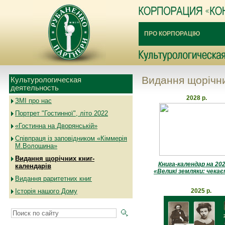
ПРО КОРПОРАЦІЮ
Видання щорічни
Культурологическая
деятельность
2028 р.
ЗМІ про нас
Портрет "Гостинної", літо 2022
«Гостинна на Дворянській»
Співпраця із заповідником «Кіммерія
М.Волошина»
Видання щорічних книг-
Книга-календар на 202
календарів
«Великі земляки: чекаєм
Видання раритетних книг
Історія нашого Дому
2025 р.