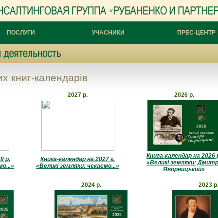
ПОСЛУГИ
УЧАСНИКИ
ПРЕС-ЦЕНТР
х книг-календарів
2027 р.
2026 р.
Книга-календар на 2026 
8 р.
Книга-календар на 2027 г.
«Великі земляки: Дмит
о...»
«Великі земляки: чекаємо...»
Яворницький»
2024 р.
2023 р