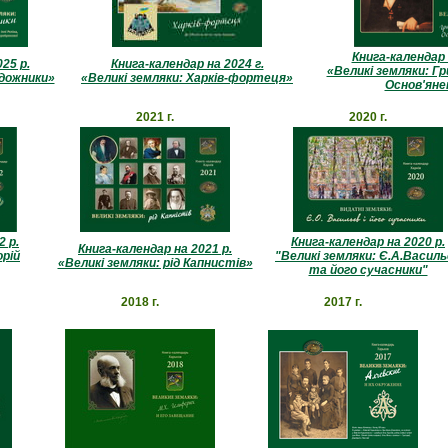
Книга-календар 
25 р.
Книга-календар на 2024 г.
«Великі земляки: Гр
удожники»
«Великі земляки: Харків-фортеця»
Основ'яне
2021 г.
2020 г.
2 р.
Книга-календар на 2020 р.
Книга-календар на 2021 р.
орій
"Великі земляки: Є.А.Васил
«Великі земляки: рід Капнистів»
та його сучасники"
2018 г.
2017 г.