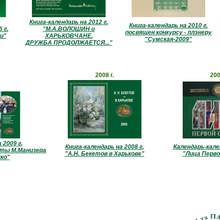
Книга-календарь на 2012 г.
Книга-календарь на 2010 г.
 г.
"М.А.ВОЛОШИН и
посвящен конкурсу - плэнеру
и"
ХАРЬКОВЧАНЕ.
"Сумская-2009"
ДРУЖБА ПРОДОЛЖАЕТСЯ..."
2008 г.
200
 2009 г.
Книга-календарь на 2008 г.
Календарь-кален
оты М.Манизера
"А.Н. Бекетов в Харькове"
"Лица Перв
ко"