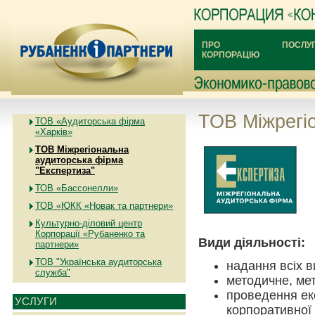
ПРО
ПОСЛУ
КОРПОРАЦІЮ
ТОВ Міжрегі
ТОВ «Аудиторська фірма
«Харків»
ТОВ Міжрегіональна
аудиторська фірма
"Експертиза"
ТОВ «Бассонелли»
ТОВ «ЮКК «Новак та партнери»
Культурно-діловий центр
Корпорації «Рубаненко та
Види діяльності:
партнери»
ТОВ "Українська аудиторська
надання всіх в
служба"
методичне, мет
проведення екс
УСЛУГИ
корпоративної 