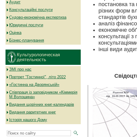
Аудит
постановка та 
Консультаційні послуги
різних форм вл
стандартів бух
Судово-економічна експертиза
аналіз фінансо
Юридичні послуги
економічне обґ
Оцінка
консультації з
Бізнес-планування
консультаціями
інші види ауди
Культурологическая
деятельность
ЗМІ про нас
Свідоцт
Портрет "Гостинної", літо 2022
«Гостинна на Дворянській»
Співпраця із заповідником «Кіммерія
М.Волошина»
Видання щорічних книг-календарів
Видання раритетних книг
Історія нашого Дому