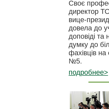
Своє профе
директор ТО
вице-презид
довела до у
доповіді та
думку до бі
фахівців н
№5.
подробнее>