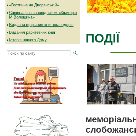
«Гостинна на Дворянській»
Співпраця із заповідником «Кіммерія
М.Волошина»
Видання щорічних книг-календарів
Видання раритетних книг
ПОДІЇ
Історія нашого Дому
меморіаль
слобожансь