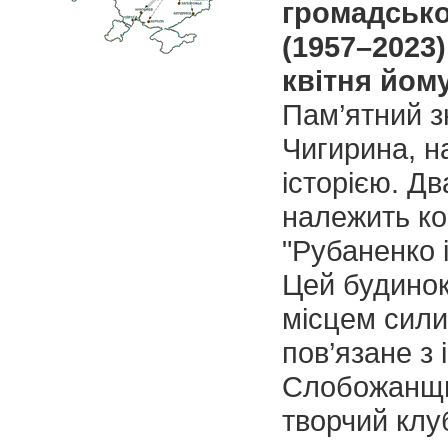
громадсько
(1957–2023)
квітня йом
Пам’ятний з
Чигирина, н
історією. Дв
належить ко
"Рубаненко 
Цей будинок
місцем сили.
пов’язане з 
Слобожанщин
творчий клу