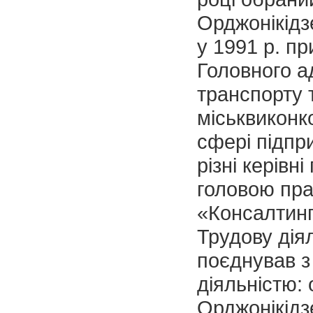
Орджонікідзе
у 1991 р. п
Головного а
транспорту т
міськвиконк
сфері підпр
різні керівн
головою пра
«Консалтинг
Трудову дія
поєднував з
діяльністю:
Орджонікідз