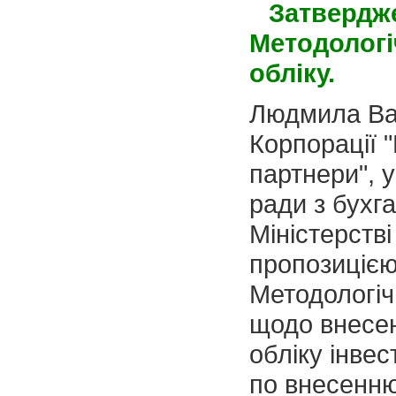
Затвердж
Методологі
обліку.
Людмила Вас
Корпорації 
партнери", у
ради з бухг
Міністерстві
пропозицiєю
Методологіч
щодо внесен
обліку інве
по внесенню