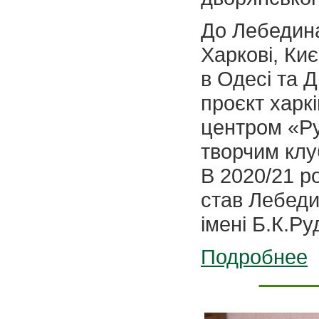
До Лебедина
Харкові, Киє
в Одесі та Д
проєкт харк
центром «Ру
творчим клу
В 2020/21 р
став Лебеди
імені Б.К.Ру
Подробнее