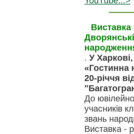
YouTube...>
Виставка 
Дворянські
народженн
.
У Харкові,
«Гостинна 
20-річчя в
"Багатогра
До ювілейно
учасників кл
звань народ
Виставка - р