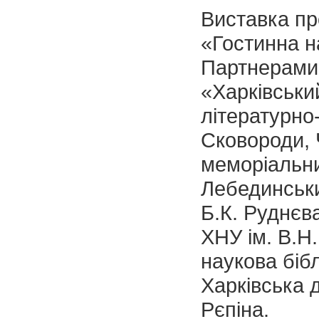
Виставка пр
«Гостинна н
Партнерами 
«Харківськи
літературно
Сковороди, 
меморіальни
Лебединськи
Б.К. Руднєв
ХНУ ім. В.Н
наукова бібл
Харкiвська 
Рєпіна.