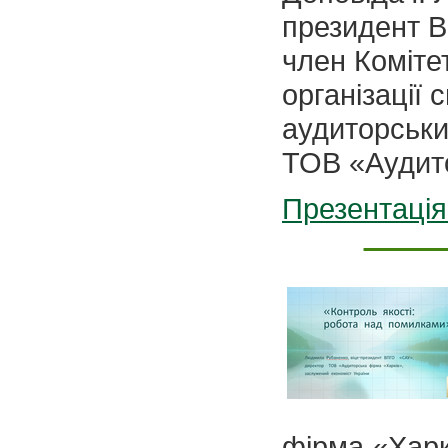
президент В
член Коміте
організації 
аудиторськи
ТОВ «Аудит
Презентація
фірма «Хар