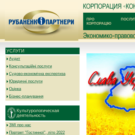
ПРО
ПОСЛУ
КОРПОРАЦІЮ
УСЛУГИ
Аудит
Консультаційні послуги
Судово-економічна експертиза
Юридичні послуги
Оцінка
Бізнес-планування
Культурологическая
деятельность
ЗМІ про нас
Портрет "Гостинної", літо 2022