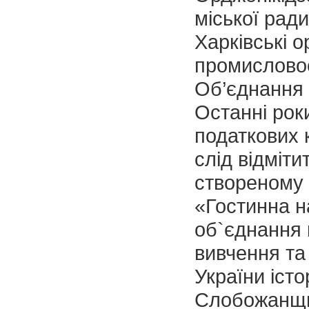
міської ради
Харківські о
промисловос
Об’єднання 
Останні рок
податкових 
слід відміти
створеному 
«Гостинна н
об`єднання 
вивчення та
України істо
Слобожанщи