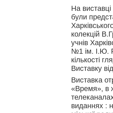
На виставці
були предст
Харківськог
колекцій В.
учнів Харкi
№1 iм. I.Ю.
кількості гля
Виставку від
Виставка отр
«Время», в 
телеканалах
виданнях : н