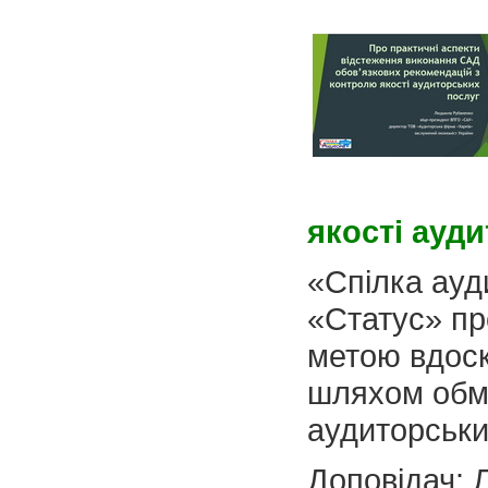
якості ауд
«Спілка ауд
«Статус» пр
метою вдоск
шляхом обм
аудиторськи
Доповідач: 