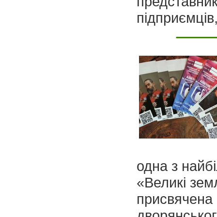
представник
підприємців
одна з найб
«Великі земл
присвячена б
дворянськог