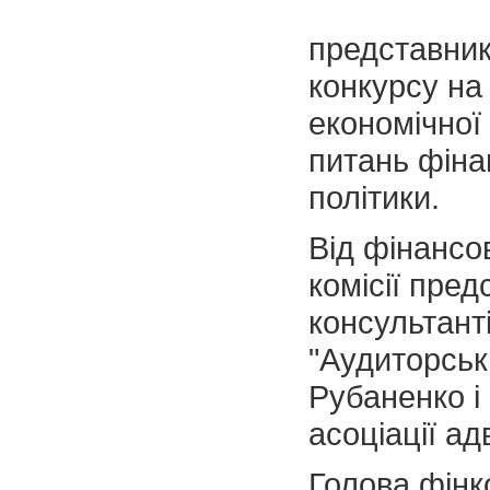
представникі
конкурсу на
економічної
питань фінан
політики.
Від фінансо
комісії пре
консультант
"Аудиторськ
Рубаненко і
асоціації а
Голова фінк