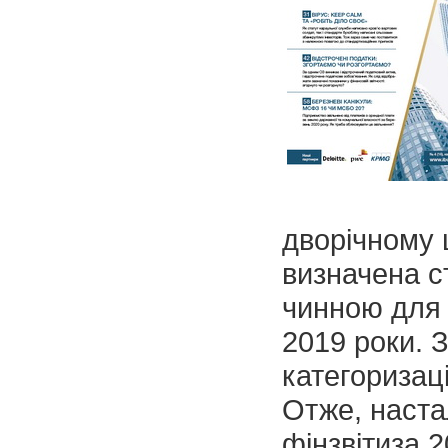
дворічному 
визначена с
чинною для 
2019 роки. 
категоризаці
Отже, наста
фінзвітиза 2