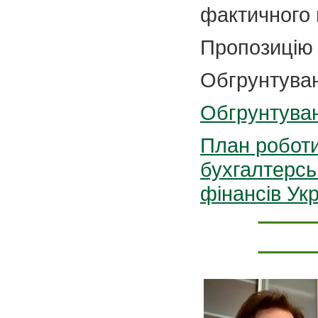
фактичного 
Пропозицію
Обгрунтуван
Обгрунтуван
План роботи
бухгалтерськ
фінансів Ук