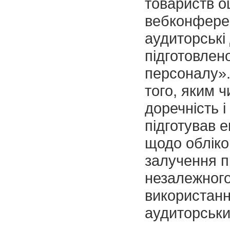
товариств о
вебконферен
аудиторські 
підготовлен
персоналу».
того, яким 
доречність і
підготував 
щодо обліков
залучення п
незалежного
використанн
аудиторськи