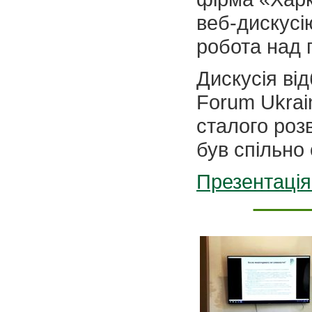
веб-дискусі
робота над
Дискусія ві
Forum Ukrai
сталого розв
був спільно
Презентація