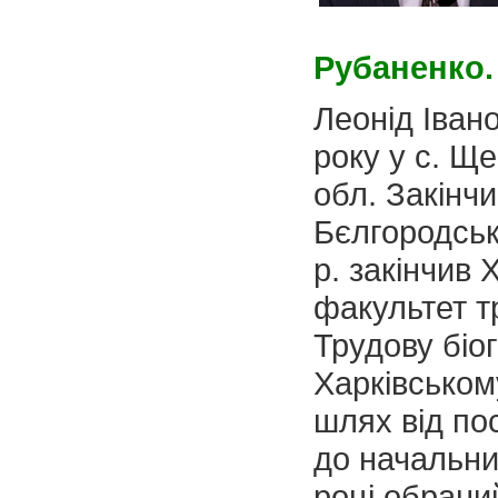
Рубаненко.
Леонід Іван
року у с. Щ
обл. Закінч
Бєлгородськ
р. закінчив 
факультет 
Трудову біо
Харківськом
шлях від по
до начальни
році обрани