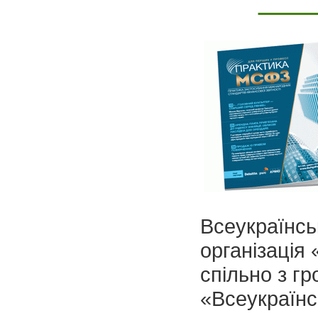
Всеукраїнсь
організація 
спільно з г
«Всеукраїнс