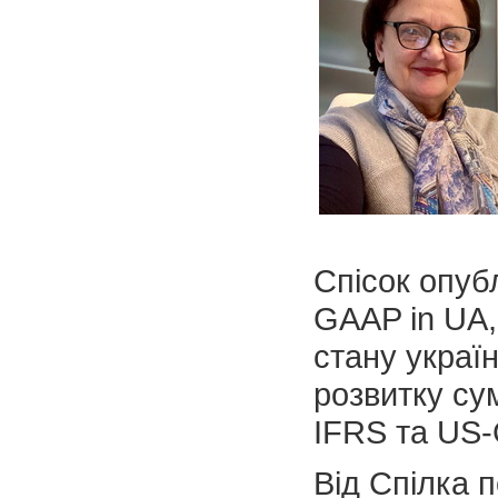
Спісок опубл
GAAP in UA,
стану україн
розвитку су
IFRS та US
Від Спілка п