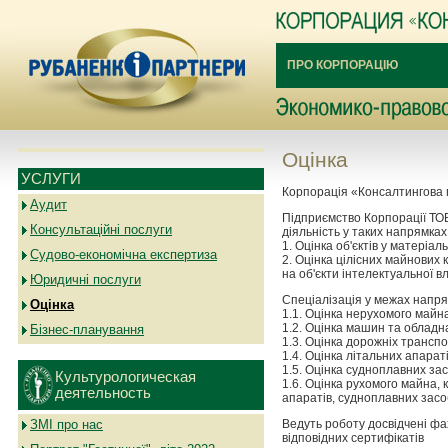
ПРО КОРПОРАЦІЮ
Оцінка
УСЛУГИ
Корпорація «Консалтингова г
Аудит
Підприємство Корпорації ТО
Консультаційні послуги
діяльність у таких напрямках
1. Оцінка об'єктів у матеріал
Судово-економічна експертиза
2. Оцінка цілісних майнових 
на об'єкти інтелектуальної в
Юридичні послуги
Спеціалізація у межах напрям
Оцінка
1.1. Оцінка нерухомого майн
1.2. Оцінка машин та обладн
Бізнес-планування
1.3. Оцінка дорожніх транспо
1.4. Оцінка літальних апараті
1.5. Оцінка судноплавних зас
Культурологическая
1.6. Оцінка рухомого майна, 
деятельность
апаратів, судноплавних засоб
ЗМІ про нас
Ведуть роботу досвідчені фах
відповідних сертифікатів