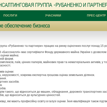
ПОСЛУГИ
УЧАСНИКИ
ПРЕС-ЦЕНТР
рупа «Рубаненко та партнери» працює на ринку оціночних послуг понад 15 ро
В «Бассонеллі» має сертифікати Фонду державного майна України з дозволом 
 оцінки майна:
ьній формі.
комплексів, паїв, цінних паперів, майнових прав та нематеріальних активів, у т
ласності.
ів оцінки:
а, нерухомості, зокрема експертна грошова оцінка земельних ділянок.
ання.
ртних засобів.
в.
обів.
крім такого, що відноситься до машин, обладнання, дорожніх транспортних зас
ів, що відноситься до культурних цінностей.
івці, які мають професійну освіту в галузі оцінки. Їхня кваліфікація також під