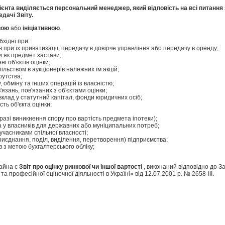
лієнта виділяється персональний менеджер, який відповість на всі питання
дачі Звіту.
вою
або
ініціативною
.
хідні при:
ів при їх приватизації, передачу в довірче управління або передачу в оренду;
ки як предмет застави;
і об'єктів оцінки;
пільством в аукціонерів належних їм акцій;
рутства;
у, обміну та інших операцій із власністю;
'язань, пов'язаних з об'єктами оцінки;
к вклад у статутний капітал, фонди юридичних осіб;
ть об'єкта оцінки;
 разі виникнення спору про вартість предмета іпотеки);
а у власників для державних або муніципальних потреб;
 учасниками спільної власності;
приєднання, поділ, виділення, перетворення) підприємства;
в з метою бухгалтерського обліку;
майна є
Звіт про оцінку ринкової чи іншої вартості
, виконаний відповідно до З
а професійної оціночної діяльності в Україні» від 12.07.2001 р. № 2658-III.