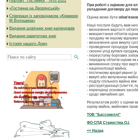
Портрет "Гостинної", літо 2022
При роботі з оцінкою для к
«Гостинна на Дворянській»
укладення договору до пере
Співпраця із заповідником «Кіммерія
Оцінка може бути
обов'язко
М.Волошина»
Наші послуги будуть вам необ
Видання щорічних книг-календарів
- визначення вартості об'єкт
- використання об'єктів оцін
Видання раритетних книг
- продажу чи іншому відчуженн
- визначення ціни викупу сус
Історія нашого Дому
- проведення процедур банк
- скоєнні угод купівлі-продаж
- переуступку боргових зобов
- передачу об'єктів оцінки я
- виникнення спору про вартіс
- націоналізації майна;
- іпотечному кредитуванні (у
- викупі або вилученню майн
- поділу спільного майна між
- реструктуризації (злиття, 
- переоцінці основних засобі
- щодо звичайних цін.
Результатом робіт з оцінки 
оцінку майна, майнових прав т
ТОВ "Бассонеллі"
ФО СПД Старостіна О.І.
<< Назад