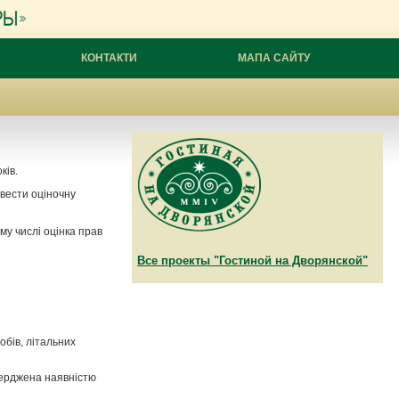
КОНТАКТИ
МАПА САЙТУ
ків.
вести оціночну
ому числі оцінка прав
Все проекты "Гостиной на Дворянской"
обів, літальних
тверджена наявністю