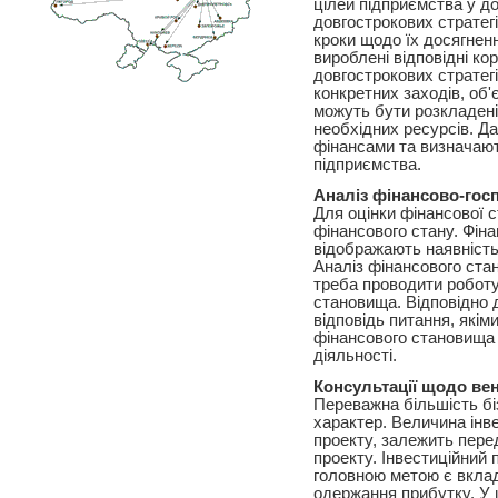
цілей підприємства у до
довгострокових стратег
кроки щодо їх досягнення
вироблені відповідні к
довгострокових стратег
конкретних заходів, об'
можуть бути розкладені
необхідних ресурсів. Д
фінансами та визначають
підприємства.
Аналіз фінансово-гос
Для оцінки фінансової с
фінансового стану. Фіна
відображають наявність
Аналіз фінансового ста
треба проводити роботу
становища. Відповідно 
відповідь питання, які
фінансового становища 
діяльності.
Консультації щодо вен
Переважна більшість біз
характер. Величина інве
проекту, залежить перед
проекту. Інвестиційний 
головною метою є вкладе
одержання прибутку. У ц