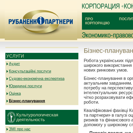
ПРО
ПОСЛУ
КОРПОРАЦІЮ
Бізнес-планува
УСЛУГИ
Робота українських під
Аудит
широкого використання 
нових ринкових умов.
Консультаційні послуги
Бізнес-планування в орг
Судово-економічна експертиза
актуальним завданням. 
Юридичні послуги
потребу на перспективу
інтелектуальних ресурс
Оцінка
чітко розраховувати еф
Бізнес-планування
роботи.
Кваліфіковані фахівці 
Культурологическая
та партнери» в галузі о
деятельность
ризиків та фінансового 
допомогу у широкому сп
ЗМІ про нас