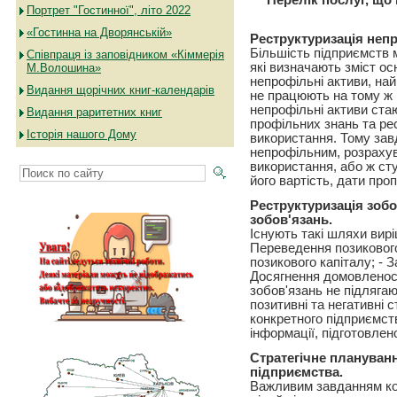
Перелік послуг, що 
Портрет "Гостинної", літо 2022
«Гостинна на Дворянській»
Реструктуризація непр
Більшість підприємств м
Співпраця із заповідником «Кіммерія
які визначають зміст ос
М.Волошина»
непрофільні активи, на
Видання щорічних книг-календарів
не працюють на тому ж 
непрофільні активи ста
Видання раритетних книг
профільних знань та ре
Історія нашого Дому
використання. Тому завд
непрофільним, розрахув
використання, або ж сту
його вартість, дати пр
Реструктуризація зобо
зобов'язань.
Існують такі шляхи вир
Переведення позикового
позикового капіталу; - 
Досягнення домовленост
зобов'язань не підлягаю
позитивні та негативні 
конкретного підприємст
інформації, підготовлен
Стратегічне плануванн
підприємства.
Важливим завданням кож