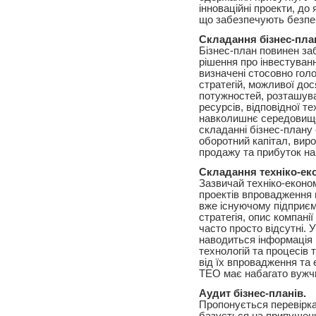
інноваційні проекти, до
що забезпечують безпер
Складання бізнес-пла
Бізнес-план повинен заб
рішення про інвестуванн
визначені стосовно гол
стратегій, можливої ​​д
потужностей, розташува
ресурсів, відповідної т
навколишнє середовище
складанні бізнес-план
оборотний капітал, виро
продажу та прибуток на
Складання техніко-ек
Зазвичай техніко-екон
проектів впровадження 
вже існуючому підприємс
стратегія, опис компанії
часто просто відсутні. 
наводиться інформація
технологій та процесів 
від їх впровадження та 
ТЕО має набагато вужчи
Аудит бізнес-планів.
Пропонується перевірка