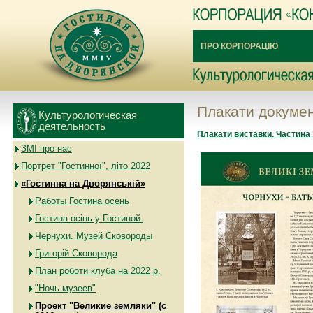
ПРО КОРПОРАЦІЮ
Плакати докумен
Культурологическая
деятельность
Плакати виставки. Частина 
ЗМІ про нас
Портрет "Гостинної", літо 2022
«Гостинна на Дворянській»
Работы Гостина осень
Гостина осінь у Гостиной.
Чернухи. Музей Сковороды
Григорій Сковорода
План роботи клуба на 2022 р.
"Ночь музеев"
Проект "Великие земляки" (с