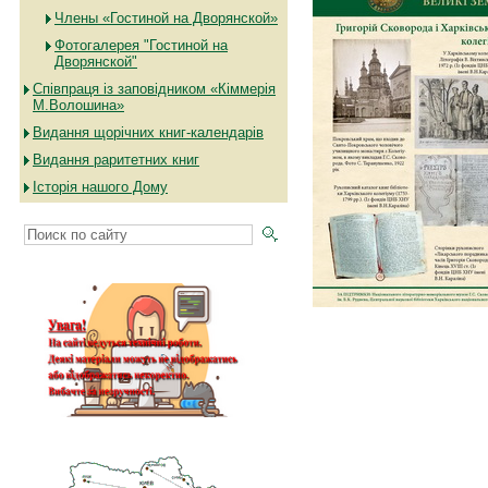
Члены «Гостиной на Дворянской»
Фотогалерея "Гостиной на
Дворянской"
Співпраця із заповідником «Кіммерія
М.Волошина»
Видання щорічних книг-календарів
Видання раритетних книг
Історія нашого Дому