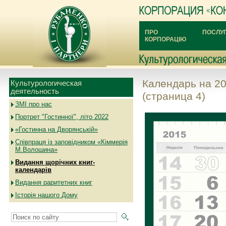
ПРО
ПОСЛУ
КОРПОРАЦІЮ
Календарь на 20
Культурологическая
деятельность
(страница 4)
ЗМІ про нас
Портрет "Гостинної", літо 2022
«Гостинна на Дворянській»
Співпраця із заповідником «Кіммерія
М.Волошина»
Видання щорічних книг-
календарів
Видання раритетних книг
Історія нашого Дому