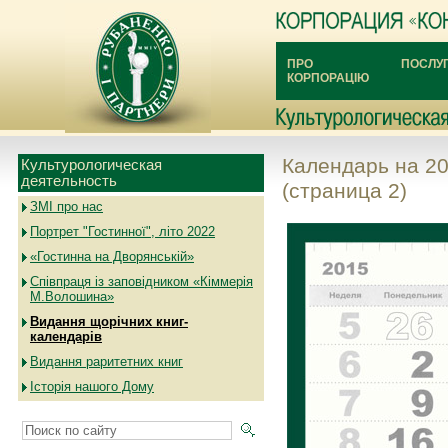
ПРО
ПОСЛУ
КОРПОРАЦІЮ
Календарь на 20
Культурологическая
деятельность
(страница 2)
ЗМІ про нас
Портрет "Гостинної", літо 2022
«Гостинна на Дворянській»
Співпраця із заповідником «Кіммерія
М.Волошина»
Видання щорічних книг-
календарів
Видання раритетних книг
Історія нашого Дому