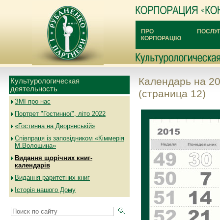
ПРО
ПОСЛУ
КОРПОРАЦІЮ
Календарь на 20
Культурологическая
деятельность
(страница 12)
ЗМІ про нас
Портрет "Гостинної", літо 2022
«Гостинна на Дворянській»
Співпраця із заповідником «Кіммерія
М.Волошина»
Видання щорічних книг-
календарів
Видання раритетних книг
Історія нашого Дому