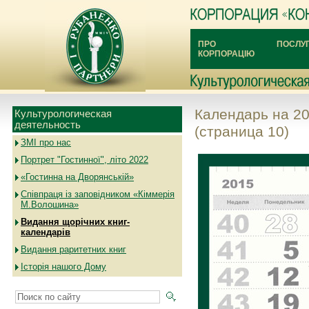
ПРО
ПОСЛУ
КОРПОРАЦІЮ
Календарь на 20
Культурологическая
деятельность
(страница 10)
ЗМІ про нас
Портрет "Гостинної", літо 2022
«Гостинна на Дворянській»
Співпраця із заповідником «Кіммерія
М.Волошина»
Видання щорічних книг-
календарів
Видання раритетних книг
Історія нашого Дому