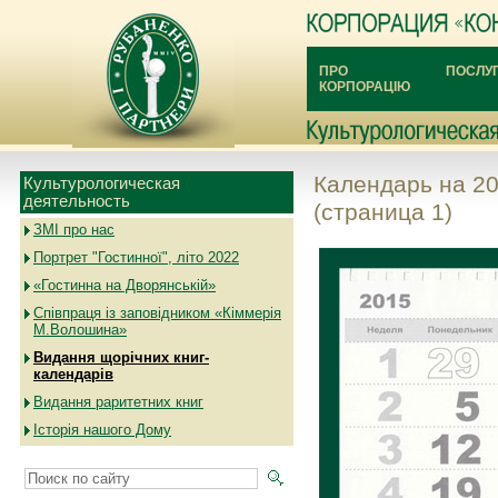
ПРО
ПОСЛУ
КОРПОРАЦІЮ
Календарь на 20
Культурологическая
деятельность
(страница 1)
ЗМІ про нас
Портрет "Гостинної", літо 2022
«Гостинна на Дворянській»
Співпраця із заповідником «Кіммерія
М.Волошина»
Видання щорічних книг-
календарів
Видання раритетних книг
Історія нашого Дому